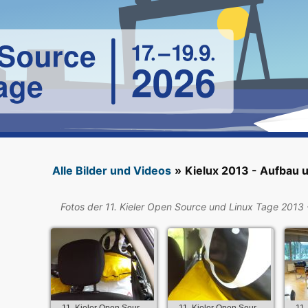
Alle Bilder und Videos
»
Kielux 2013 - Aufbau 
Fotos der 11. Kieler Open Source und Linux Tage 2013
11. Kieler Open Sour...
11. Kieler Open Sour...
11.