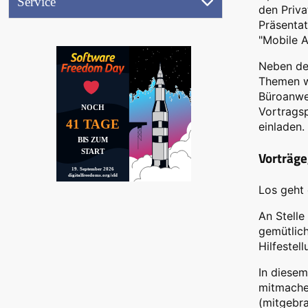
Service
(17.9.2026)
den Priva
Referentenbereich
Präsentat
Ausstellung
"Mobile 
Aktionen
Neben de
Themen wi
Jobwand
Büroanwe
NOCH
Vortrags
Videos
41 TAGE
einladen.
(
BIS ZUM
START
Vorträg
19. September 2026
Peertube)
digitalfreedoms.org/sfd
Los geht 
An Stelle
gemütlic
Hilfestell
In diese
mitmachen
(mitgebr