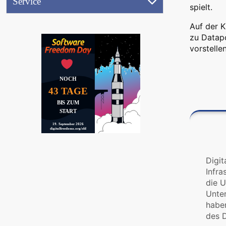
Service
(17.9.2026)
spielt.
Referentenbereich
Ausstellung
Auf der K
zu Datapo
Aktionen
vorstellen
Jobwand
NOCH
Videos
43 TAGE
(
BIS ZUM
START
19. September 2026
Peertube)
digitalfreedoms.org/sfd
Digit
Infra
die U
Unter
haben
des D