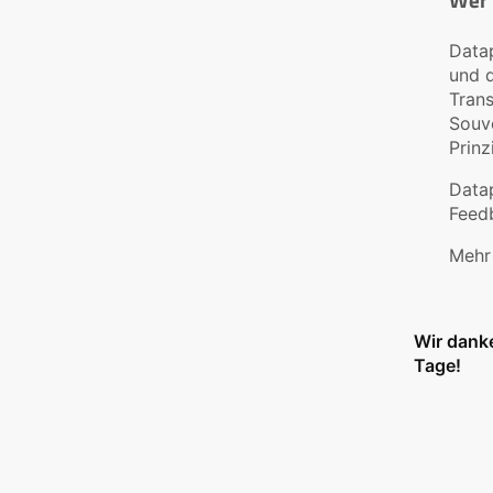
Datap
und d
Trans
Souve
Prinz
Datap
Feed
Mehr
Wir dank
Tage!