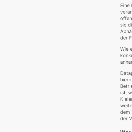
Eine 
verar
offen
sie d
Abhän
der F
Wie e
konk
anhan
Datap
hierb
Betri
ist, 
Kiele
weite
dem v
der V
Wer 