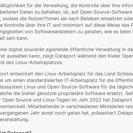
Möglichkeit für die Verwaltung, die Kontrolle über ihre Info
beiteten Daten zu behalten, ist, auf Open-Source-Software 
, sodass die Nutzer\*innen sie nach Belieben einsetzen od
ie Kontrolle über ihre IT und minimiert auf diese Weise das R
gigkeiten von Softwareanbietern zu geraten, wie es beim 
all sein kann.
ine digital souverän agierende öffentliche Verwaltung in de
ret aussehen kann, zeigt Dataport während den Kieler Ope
d des Linux-Arbeitsplatzes.
ort entwickelt den Linux-Arbeitsplatz für das Land Schlesw
ei um einen standardisierten IT-Arbeitsplatz für die öffent
ebssystem Linux und Open-Source-Software für die täglich
welche die bisher genutzte proprietäre Software ersetzt. Se
r Open Source und Linux-Tagen im Jahr 2022 hat Dataport 
rentwickelt. Mitarbeitende in verschiedenen Ministerien test
ergangenen Jahr sonst noch getan hat, präsentiert Datapo
eranstaltung.
ist Dataport?