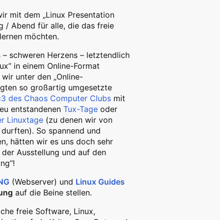
wir mit dem „Linux Presentation
/ Abend für alle, die das freie
lernen möchten.
 – schweren Herzens – letztendlich
lux“ in einem Online-Format
wir unter den „Online-
olgten so großartig umgesetzte
c3 des Chaos Computer Clubs
mit
neu entstandenen
Tux-Tage
oder
r Linuxtage
(zu denen wir von
n durften). So spannend und
n, hätten wir es uns doch sehr
n der Ausstellung und auf den
ng“!
NG
(Webserver) und
Linux Guides
ung
auf die Beine stellen.
che freie Software, Linux,