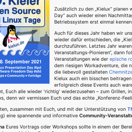
Zusätzlich zu den „Kielux“ planen 
Day“ auch wieder einen Nachmittag 
Betriebssystem erst einmal kennen
Auch für dieses Jahr haben wir uns
wieder dafür entschieden, die „Kie
durchzuführen. Letztes Jahr waren 
Veranstaltungs-Pionieren“, dann f
Veranstaltungen wie der
epische r
dem riesigen Workadventure, die 
die liebevoll gestalteten
Chemnitze
Kielux auch ein bisschen beitrage
erfolgreich diese Events auch ware
, Euch alle wieder 'richtig' wiederzusehen – zum Grillen, i
, denn wir vermissen Euch und das echte „Konferenz-Feeli
ten, zusammen mit Euch, und mit der Unterstützung von
T
ng) eine spannende und informative
Community-Veranstalt
ma
Eures Vortrags oder Workshops sollte in einem der Berei