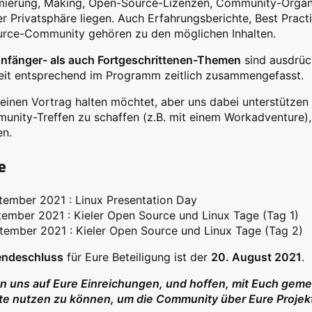
ierung, Making, Open-Source-Lizenzen, Community-Organisa
r Privatsphäre liegen. Auch Erfahrungsberichte, Best Prac
rce-Community gehören zu den möglichen Inhalten.
nfänger- als auch Fortgeschrittenen-Themen
sind ausdrüc
eit entsprechend im Programm zeitlich zusammengefasst.
 keinen Vortrag halten möchtet, aber uns dabei unterstützen 
unity-Treffen zu schaffen (z.B. mit einem Workadventure)
en.
e
tember 2021 : Linux Presentation Day
tember 2021 : Kieler Open Source und Linux Tage (Tag 1)
tember 2021 : Kieler Open Source und Linux Tage (Tag 2)
endeschluss
für Eure Beteiligung ist der
20. August 2021
.
en uns auf Eure Einreichungen, und hoffen, mit Euch geme
te nutzen zu können, um die Community über Eure Projek