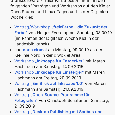
Grafiksoftware / freier Farbe bekommt Ihr in den
folgenden Vorträgen und Workshops auf den Kieler
Open Source und Linux Tagen und in der Digitalen
Woche Kiel:
Vortrag/Workshop
„freieFarbe – die Zukunft der
Farbe“
von Holger Everding am Sonntag, 08.09.19
(im Rahmen der Digitalen Woche Kiel in der
Landesbibliothek)
und
noch einmal
am Montag, 09.09.19 an der
Kiellinie Nord in der diwokiel Area
Workshop
„Inkscape für Entdecker“
mit Maren
Hachmann am Samstag, 14.09.2019
Workshop
„Inkscape für Einsteiger“
mit Maren
Hachmann am Freitag, 20.09.2019
Vortrag
„Ein Blick auf Inkscape 1.0“
von Maren
Hachmann am Samstag, 21.09.2019
Vortrag
„Open-Source-Programme für
Fotografen“
von Christoph Schäfer am Samstag,
21.09.2019
Vortrag
„Desktop Publishing mit Scribus und